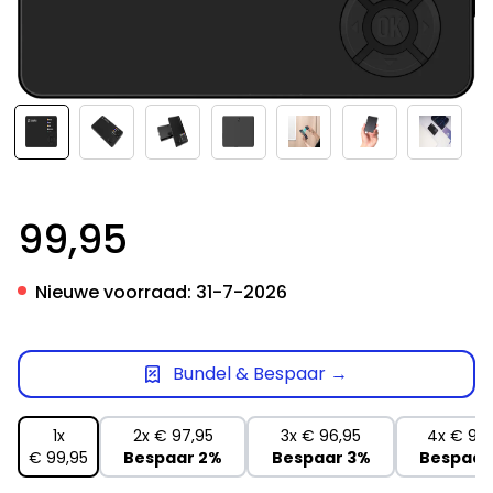
99,95
Nieuwe voorraad:
31-7-2026
Bundel & Bespaar →
1x
2x
€ 97,95
3x
€ 96,95
4x
€ 94
€ 99,95
Bespaar
2%
Bespaar
3%
Bespaar