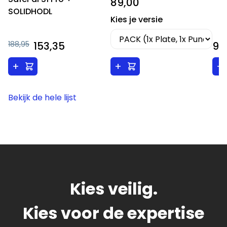
89,00
SOLIDHODL
Kies je versie
188,95
153,35
9,
+
+
+
Bekijk de hele lijst
Kies veilig.
Kies voor de expertise