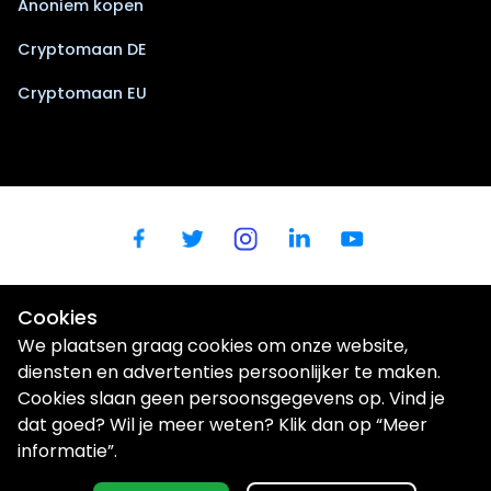
Anoniem kopen
Cryptomaan DE
Cryptomaan EU
Cookies
We plaatsen graag cookies om onze website,
diensten en advertenties persoonlijker te maken.
Cookies slaan geen persoonsgegevens op. Vind je
dat goed? Wil je meer weten? Klik dan op “Meer
Wij gebruiken cookies om uw gebruikerservaring te verbeteren |
Privacybeleid
informatie”.
1 uur hulp met een expert
€150
© Aurum Novum I BV (Cryptomaan / BTC Direct Shop) |
Kerkenbos 1025 | 6546 BB | Nijmegen |
shop@btcdirect.eu
| KvK: