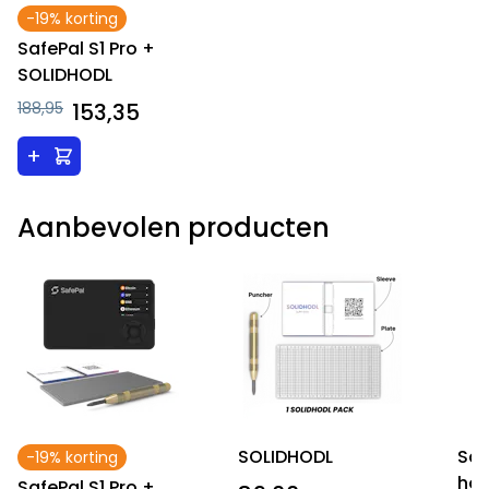
-19% korting
SafePal S1 Pro +
SOLIDHODL
188,95
153,35
+
Aanbevolen producten
SOLIDHODL
Saf
-19% korting
ho
SafePal S1 Pro +