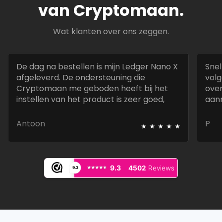
van Cryptomaan.
Wat klanten over ons zeggen.
De dag na bestellen is mijn Ledger Nano X
Snel
afgeleverd. De ondersteuning die
volg
Cryptomaan me geboden heeft bij het
over
instellen van het product is zeer goed,
aan
snel en deskundig.
best
⭑
⭑
⭑
⭑
⭑
Antoon
P
⭑⭑⭑⭑⭑
⭑⭑⭑⭑⭑
9.3
4502
Reviews
9.3