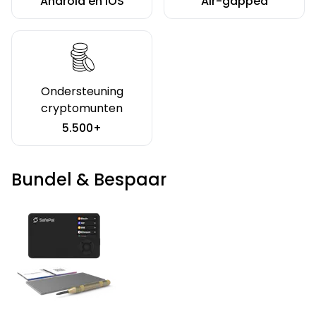
Android en iOS
Air-gapped
Ondersteuning
cryptomunten
5.500+
Bundel & Bespaar