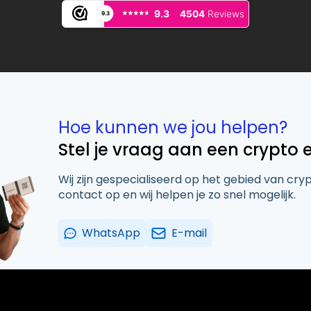
⭑⭑⭑⭑⭑
⭑⭑⭑⭑⭑
9.3
4504
Reviews
9.3
Hoe kunnen we jou helpen?
Stel je vraag aan een crypto 
Wij zijn gespecialiseerd op het gebied van cry
contact op en wij helpen je zo snel mogelijk.
WhatsApp
E-mail