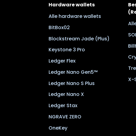
Hardware wallets
Be
(R
Alle hardware wallets
Al
BitBox02
SO
Blockstream Jade (Plus)
Bil
Keystone 3 Pro
Cr
Ledger Flex
Tre
Ledger Nano Gen5™
X-
Ledger Nano S Plus
Ledger Nano X
Ledger Stax
NGRAVE ZERO
OneKey