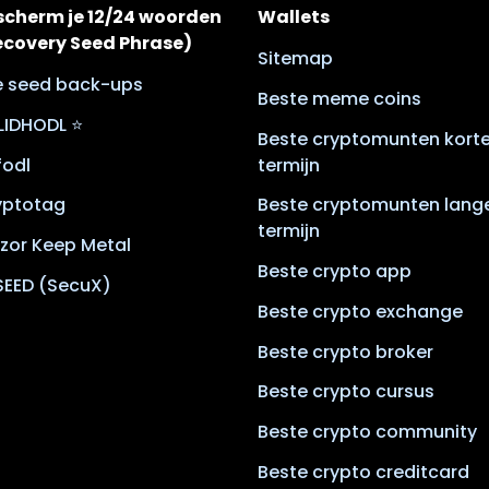
scherm je 12/24 woorden
Wallets
ecovery Seed Phrase)
Sitemap
le seed back-ups
Beste meme coins
LIDHODL ⭐
Beste cryptomunten kort
lfodl
termijn
yptotag
Beste cryptomunten lang
termijn
zor Keep Metal
Beste crypto app
SEED (SecuX)
Beste crypto exchange
Beste crypto broker
Beste crypto cursus
Beste crypto community
Beste crypto creditcard