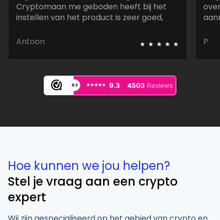
Cryptomaan me geboden heeft bij het
over
instellen van het product is zeer goed,
aan
snel en deskundig.
best
⭑
⭑
⭑
⭑
⭑
Antoon
P
⭑⭑⭑⭑⭑
⭑⭑⭑⭑⭑
9.3
4503
Reviews
9.3
Hoe kunnen we jou helpen?
Stel je vraag aan een crypto
expert
Wij zijn gespecialiseerd op het gebied van crypto en