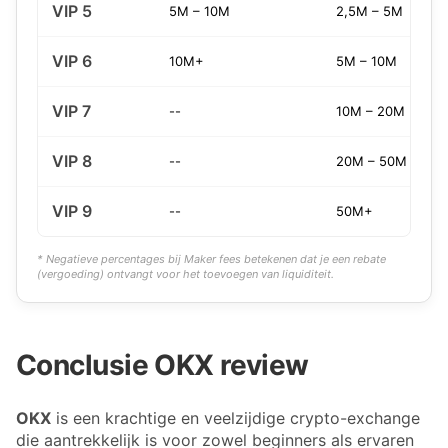
VIP 5
5M – 10M
2,5M – 5M
VIP 6
10M+
5M – 10M
VIP 7
--
10M – 20M
VIP 8
--
20M – 50M
VIP 9
--
50M+
* Negatieve percentages bij Maker fees betekenen dat je een rebate
(vergoeding) ontvangt voor het toevoegen van liquiditeit.
Conclusie OKX review
OKX
is een krachtige en veelzijdige crypto-exchange
die aantrekkelijk is voor zowel beginners als ervaren