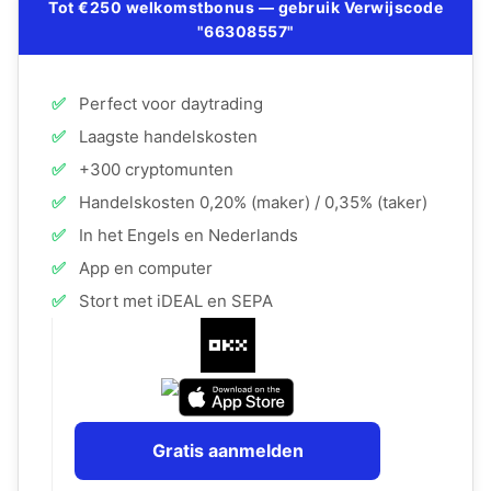
Tot €250 welkomstbonus — gebruik Verwijscode
"66308557"
✅
Perfect voor daytrading
✅
Laagste handelskosten
✅
+300 cryptomunten
✅
Handelskosten 0,20% (maker) / 0,35% (taker)
✅
In het Engels en Nederlands
✅
App en computer
✅
Stort met iDEAL en SEPA
Gratis aanmelden