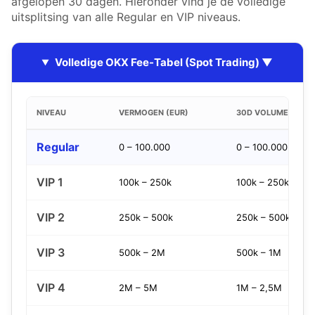
afgelopen 30 dagen. Hieronder vind je de volledige
uitsplitsing van alle Regular en VIP niveaus.
Volledige OKX Fee-Tabel (Spot Trading) ▼
NIVEAU
VERMOGEN (EUR)
30D VOLUME (EUR)
Regular
0 – 100.000
0 – 100.000
VIP 1
100k – 250k
100k – 250k
VIP 2
250k – 500k
250k – 500k
VIP 3
500k – 2M
500k – 1M
VIP 4
2M – 5M
1M – 2,5M