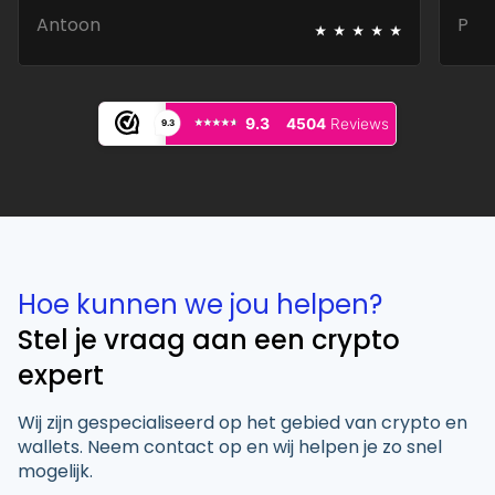
⭑
⭑
⭑
⭑
⭑
Antoon
P
⭑⭑⭑⭑⭑
⭑⭑⭑⭑⭑
9.3
4504
Reviews
9.3
Hoe kunnen we jou helpen?
Stel je vraag aan een crypto
expert
Wij zijn gespecialiseerd op het gebied van crypto en
wallets. Neem contact op en wij helpen je zo snel
mogelijk.