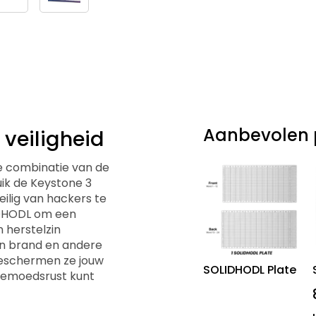
Aanbevolen 
 veiligheid
e combinatie van de
uik de Keystone 3
ilig van hackers te
IDHODL om een
 herstelzin
en brand en andere
eschermen ze jouw
SOLIDHODL Plate
 gemoedsrust kunt