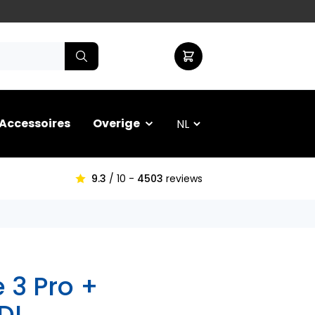
Accessoires
Overige
9.3
/ 10 -
4503
reviews
 3 Pro +
DL