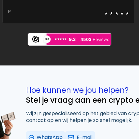
⭑
⭑
⭑
⭑
⭑
P
⭑⭑⭑⭑⭑
⭑⭑⭑⭑⭑
9.3
4503
Reviews
9.3
Hoe kunnen we jou helpen?
Stel je vraag aan een crypto 
Wij zijn gespecialiseerd op het gebied van cry
contact op en wij helpen je zo snel mogelijk.
WhatsApp
E-mail