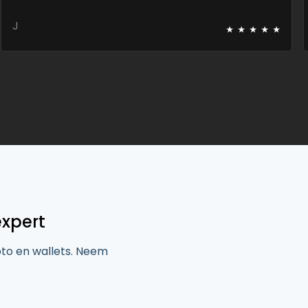
⭑
⭑
⭑
⭑
⭑
J
expert
pto en wallets. Neem