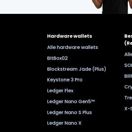
Hardware wallets
Be
(R
Alle hardware wallets
Al
BitBox02
SO
Blockstream Jade (Plus)
Bil
Keystone 3 Pro
Cr
Ledger Flex
Tre
Ledger Nano Gen5™
X-
Ledger Nano S Plus
Ledger Nano X