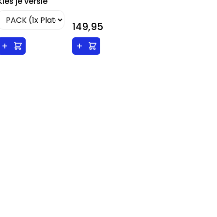
Kies je versie
149,95
+
+