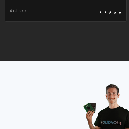
⭑
⭑
⭑
⭑
⭑
Antoon