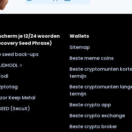
scherm je 12/24 woorden
Wallets
ecovery Seed Phrase)
Sitemap
le seed back-ups
Beste meme coins
LIDHODL ⭐
Beste cryptomunten kort
lfodl
termijn
yptotag
Beste cryptomunten lang
termijn
zor Keep Metal
Beste crypto app
SEED (SecuX)
Beste crypto exchange
Beste crypto broker