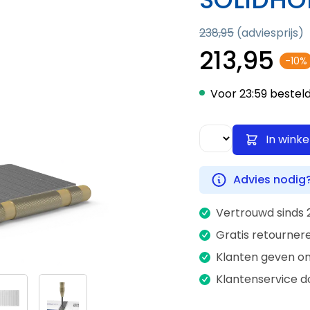
238,95
(adviesprijs)
213,95
-10%
Voor 23:59 beste
In wink
Advies nodig
Vertrouwd sinds 
Gratis retourner
Klanten geven on
Klantenservice d