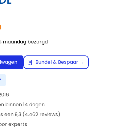
ld, maandag bezorgd
elwagen
Bundel & Bespaar →
?
2016
en binnen 14 dagen
s een 9,3 (4.462 reviews)
oor experts