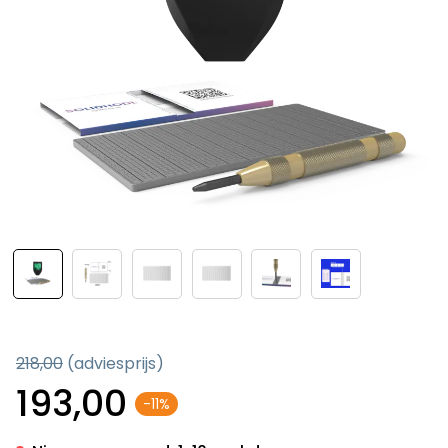
218,00
(adviesprijs)
193,00
-11%