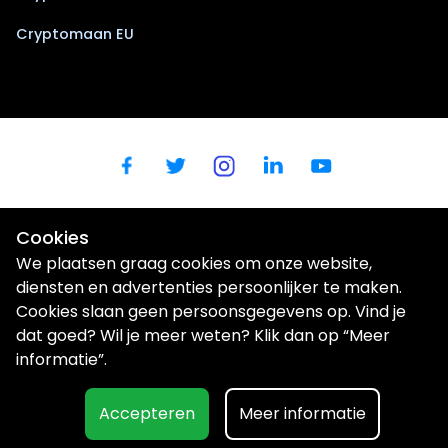
Cryptomaan EU
Cookies
We plaatsen graag cookies om onze website,
diensten en advertenties persoonlijker te maken.
Cookies slaan geen persoonsgegevens op. Vind je
dat goed? Wil je meer weten? Klik dan op “Meer
Wij gebruiken cookies om uw gebruikerservaring te verbeteren |
Privacybeleid
informatie”.
© Aurum Novum I BV (Cryptomaan / BTC Direct Shop) |
Kerkenbos 1025 | 6546 BB | Nijmegen |
shop@btcdirect.eu
| KvK:
Accepteren
Meer informatie
80066720