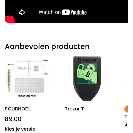
Aanbevolen producten
SOLIDHODL
Trezor T
-11
Tre
89,00
SO
Kies je versie