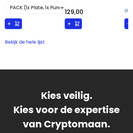
129,00
218,
+
+
+
Bekijk de hele lijst
Kies veilig.
Kies voor de expertise
van Cryptomaan.