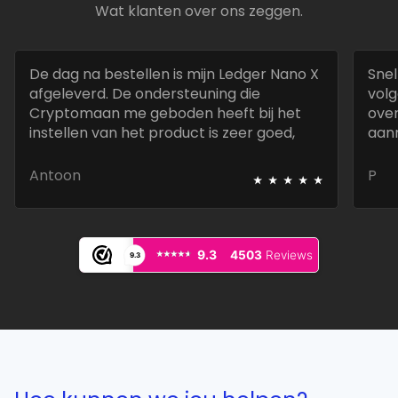
Wat klanten over ons zeggen.
De dag na bestellen is mijn Ledger Nano X
Snel
afgeleverd. De ondersteuning die
volg
Cryptomaan me geboden heeft bij het
over
instellen van het product is zeer goed,
aan
snel en deskundig.
best
⭑
⭑
⭑
⭑
⭑
Antoon
P
⭑⭑⭑⭑⭑
⭑⭑⭑⭑⭑
9.3
4503
Reviews
9.3